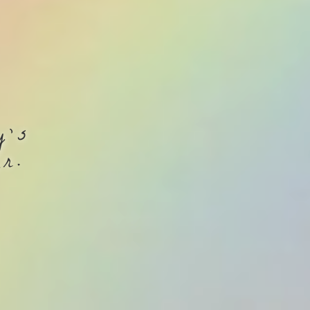
y’s
er.