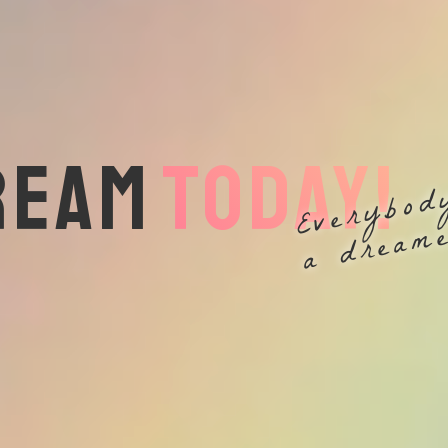
REAM
TODAY!
Everybod
a dream