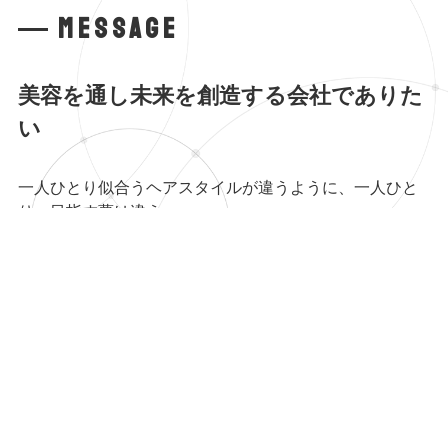
Message
美容を通し未来を創造する会社でありた
い
一人ひとり似合うヘアスタイルが違うように、一人ひと
り、目指す夢は違う。
望む働き方も、その時々によって変わってくる。
だから私たちR&Aホールディングスは、それぞれの思い
を実現できる会社でありたい。
夢をかなえる為の経験を積む場。美容の仕事を通し未来
を創造する会社。
ライフステージにあわせた働き方。
あなたらしい働き方をここで創っていきませんか。