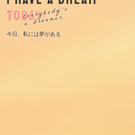
Everybody’s
TODAY!
a dreamer.
今日、私には夢がある