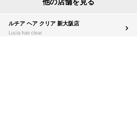
他の店舗を見る
ルチア ヘア クリア 新大阪店
Lucia hair clear
ルチア ヘア プリュイ 心斎橋店
Lucia hair pluie
ルチア ヘア カバナ 神戸店
Lucia hair cabana
ルチア ヘア ステラ 京都店
Lucia hair stella