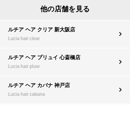
他の店舗を見る
ルチア ヘア クリア 新大阪店
Lucia hair clear
ルチア ヘア プリュイ 心斎橋店
Lucia hair pluie
ルチア ヘア カバナ 神戸店
Lucia hair cabana
ルチア ヘア ステラ 京都店
Lucia hair stella