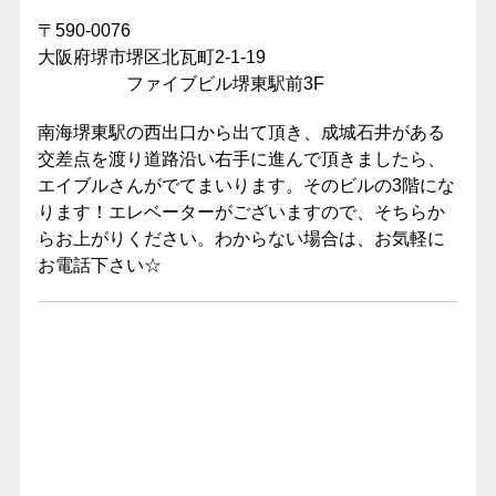
〒590-0076
大阪府堺市堺区北瓦町2-1-19
ファイブビル堺東駅前3F
南海堺東駅の西出口から出て頂き、成城石井がある
交差点を渡り道路沿い右手に進んで頂きましたら、
エイブルさんがでてまいります。そのビルの3階にな
ります！エレベーターがございますので、そちらか
らお上がりください。わからない場合は、お気軽に
お電話下さい☆