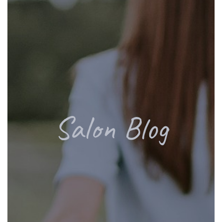
Salon Blog