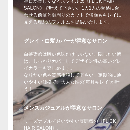
毎日が楽しくなるスタイルは《FLICK HAIR
SALON》で叶えて下さい。1人1人の骨格に合
わせる前髪と顔周りのカットで横顔もキレイに
見える理想のフォルムを提供いたします。
グレイ・白髪カバーが得意なサロン
白髪染めは暗い色味だけじゃない。隠したい所
は、しっかりカバーしてデザイン性の高いグレ
イカラーも楽しめます。
なりたい色や質感相談して下さい。定期的に通
いやすい価格で、大人女性の“毎月キレイ”が叶
う！
メンズカジュアルが得意なサロン
リーズナブルで通いやすい雰囲気の《FLICK
HAIR SALON》。