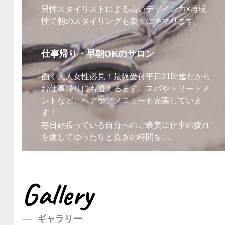
男性スタイリストによる高いデザイン力×再現
性で朝のスタイリングも楽々にキマります。
仕事帰り・早朝OKのサロン
働く大人女性必見！最終受付平日21時迄だから
お仕事帰りにも通えるます。スパやトリートメ
ントなど、ヘアケアメニューも充実していま
す！
毎日頑張っている自分へのご褒美に仕事の疲れ
を癒してゆったりと寛ぎの時間を…。
Gallery
ギャラリー