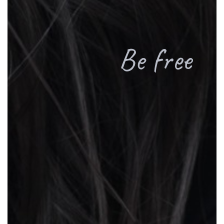
B
e
f
r
e
e