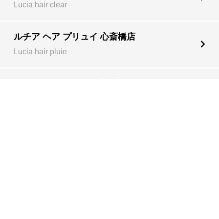
Lucia hair clear
ルチア ヘア プリュイ 心斎橋店
Lucia hair pluie
ルチア ヘア カバナ 神戸店
Lucia hair cabana
ルチア ヘア ステラ 京都店
Lucia hair stella
ルチア ヘア フィル 天王寺店
Lucia hair fill