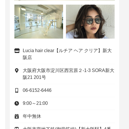
Lucia hair clear【ルチア ヘア クリア】新大
阪店
大阪府大阪市淀川区西宮原２-1-3 SORA新大
阪21 201号
06-6152-6446
9:00～21:00
年中無休