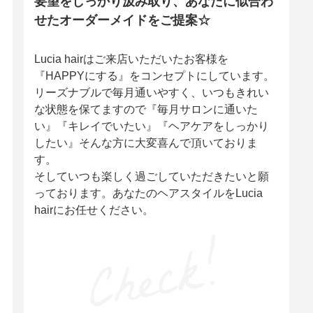
要望をしっかり汲み取り、あなたに似合わ
せたオーダーメイドをご提案☆
Lucia hairはご来店いただいたお客様を
『HAPPYにする』をコンセプトにしています。
リーズナブルで毎月通いやすく、いつもきれい
な状態を保てますので『毎月サロンに通いた
い』『キレイでいたい』『ヘアケアをしっかり
したい』そんな方に大変喜んで頂いておりま
す。
そしていつも楽しく過ごしていただきたいと願
っております。あなたのヘアスタイルをLucia
hairにお任せください。
Check!