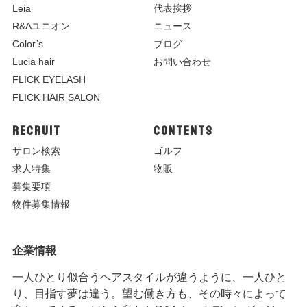
Leia
代表挨拶
R&Aユニオン
ニュース
Color’s
ブログ
Lucia hair
お問い合わせ
FLICK EYELASH
FLICK HAIR SALON
RECRUIT
CONTENTS
サロン検索
ゴルフ
求人特集
物販
募集要項
物件募集情報
企業情報
一人ひとり似合うヘアスタイルが違うように、一人ひと
り、目指す夢は違う。望む働き方も、その時々によって