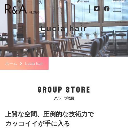
Lucia hair
ホーム
Lucia hair
group store
グループ概要
上質な空間、圧倒的な技術力で
カッコイイが手に入る