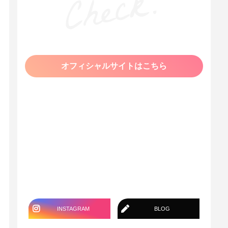
Check!
オフィシャルサイトはこちら
INSTAGRAM
BLOG