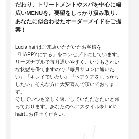
だわり、トリートメントやスパを中心に幅
広いMENUを。要望をしっかり汲み取り、
あなたに似合わせたオーダーメイドをご提
案！
Lucia hairはご来店いただいたお客様を
『HAPPYにする』をコンセプトにしています。
リーズナブルで毎月通いやすく、いつもきれい
な状態を保てますので『毎月サロンに通いた
い』『キレイでいたい』『ヘアケアをしっかり
したい』そんな方に大変喜んで頂いておりま
す。
そしていつも楽しく過ごしていただきたいと願
っております。あなたのヘアスタイルをLucia
hairにお任せください。