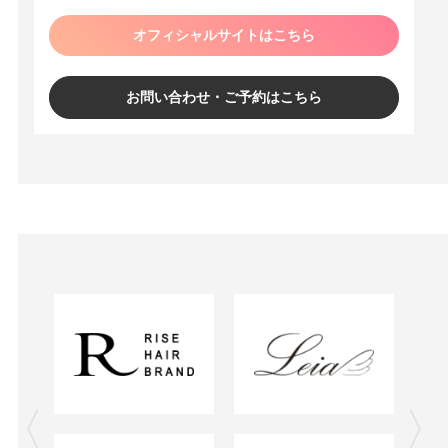
オフィシャルサイトはこちら
お問い合わせ・ご予約はこちら