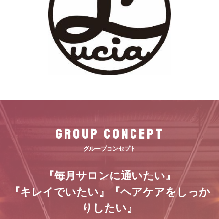
group concept
グループコンセプト
『毎月サロンに通いたい』
『キレイでいたい』『ヘアケアをしっか
りしたい』