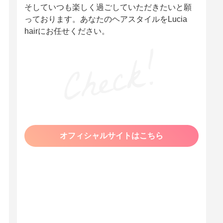
そしていつも楽しく過ごしていただきたいと願
っております。あなたのヘアスタイルをLucia
hairにお任せください。
Check!
オフィシャルサイトはこちら