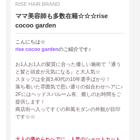
RISE HAIR BRAND
ママ美容師も多数在籍☆☆☆rise
cocoo garden
こんにちは☆
rise cocoo garden
のご紹介です♪
お1人お1人の髪質に合った優しい施術で『通う
と髪と頭皮が元気になる』と大人気☆
スタッフは全員3.40代の10年選手ばかり！
落ち着いた雰囲気で思い通りの似合わせヘアに♪
2Fにはヘッドスパルーム有、癒しのお時間をご
提供します！
商店街へ入ってすぐの和風モダンの外観が目印
です☆☆
大人の褒められヘアに…人気のショートカット