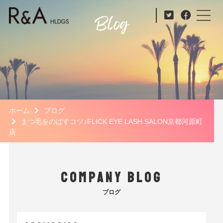
ホーム
ブログ
まつ毛をのばすコツ♪FLICK EYE LASH SALON京都河原町
店
COMPANY BLOG
ブログ