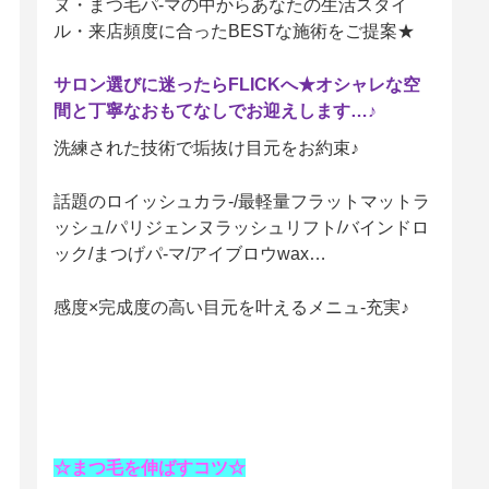
ヌ・まつ毛パ-マの中からあなたの生活スタイ
ル・来店頻度に合ったBESTな施術をご提案★
サロン選びに迷ったらFLICKへ★オシャレな空
間と丁寧なおもてなしでお迎えします…♪
洗練された技術で垢抜け目元をお約束♪
話題のロイッシュカラ-/最軽量フラットマットラ
ッシュ/パリジェンヌラッシュリフト/バインドロ
ック/まつげパ-マ/アイブロウwax…
感度×完成度の高い目元を叶えるメニュ-充実♪
☆まつ毛を伸ばすコツ☆