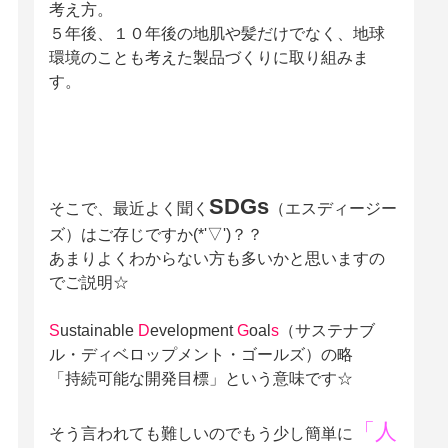
考え方。
５年後、１０年後の地肌や髪だけでなく、地球
環境のことも考えた製品づくりに取り組みま
す。
SDGs
そこで、最近よく聞く
（エスディージー
ズ）はご存じですか(*'▽')？？
あまりよくわからない方も多いかと思いますの
でご説明☆
S
ustainable
D
evelopment
G
oal
s
（サステナブ
ル・ディベロップメント・ゴールズ）の略
「持続可能な開発目標」という意味です☆
「人
そう言われても難しいのでもう少し簡単に