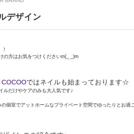
IR BRAND
イルデザイン
！！
の方はお気をつけくださいm(_ _)m
D COCOO
ではネイルも始まっております☆
イルだけやケアのみも大人気です♪
の個室でアットホームなプライベート空間でゆったりとお過ごし頂け